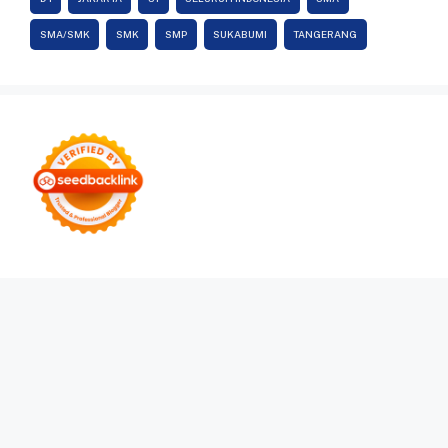
SMA/SMK
SMK
SMP
SUKABUMI
TANGERANG