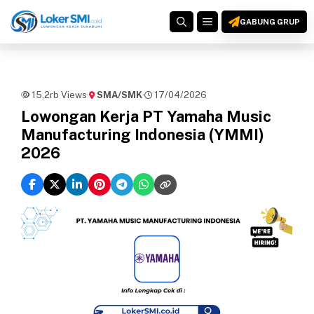
Langsung
MENU
ke
GABUNG GRUP
isi
15,2rb Views
·
SMA/SMK
·
17/04/2026
Lowongan Kerja PT Yamaha Music
Manufacturing Indonesia (YMMI)
2026