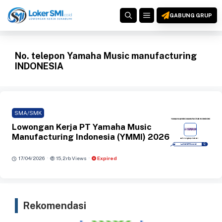
Langsung
MENU
ke
GABUNG GRUP
isi
No. telepon Yamaha Music manufacturing
INDONESIA
SMA/SMK
Lowongan Kerja PT Yamaha Music
Manufacturing Indonesia (YMMI) 2026
·
·
17/04/2026
15,2rb Views
Expired
Rekomendasi