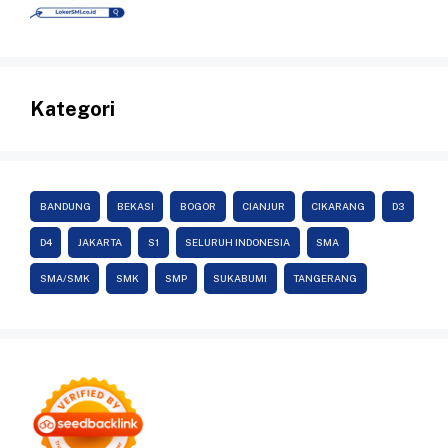
Kategori
BANDUNG
BEKASI
BOGOR
CIANJUR
CIKARANG
D3
D4
JAKARTA
S1
SELURUH INDONESIA
SMA
SMA/SMK
SMK
SMP
SUKABUMI
TANGERANG