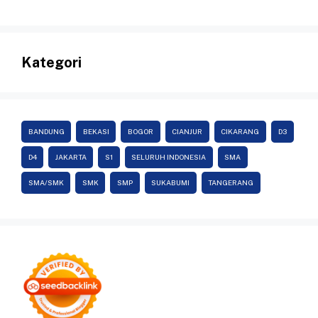
Kategori
BANDUNG
BEKASI
BOGOR
CIANJUR
CIKARANG
D3
D4
JAKARTA
S1
SELURUH INDONESIA
SMA
SMA/SMK
SMK
SMP
SUKABUMI
TANGERANG