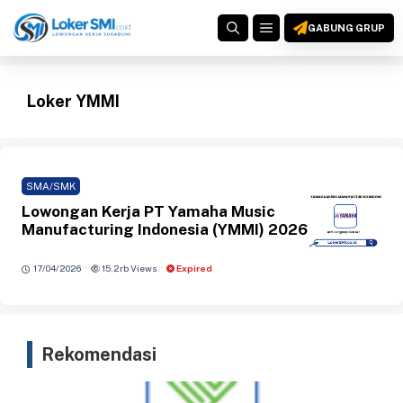
Langsung
MENU
ke
GABUNG GRUP
isi
Loker YMMI
SMA/SMK
Lowongan Kerja PT Yamaha Music
Manufacturing Indonesia (YMMI) 2026
·
·
17/04/2026
15,2rb Views
Expired
Rekomendasi