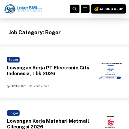
Langsung
MENU
ke
GABUNG GRUP
isi
Job Category:
Bogor
Bogor
Lowongan Kerja PT Electronic City
Indonesia, Tbk 2026
·
05/08/2026
8,5rb Views
Bogor
Lowongan Kerja Matahari Metmall
Cileungsi 2026