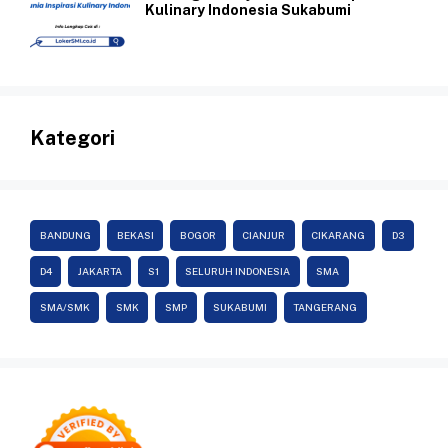
Kulinary Indonesia Sukabumi
Kategori
BANDUNG
BEKASI
BOGOR
CIANJUR
CIKARANG
D3
D4
JAKARTA
S1
SELURUH INDONESIA
SMA
SMA/SMK
SMK
SMP
SUKABUMI
TANGERANG