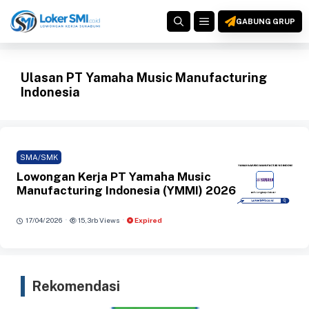
Langsung
MENU
ke
GABUNG GRUP
isi
Ulasan PT Yamaha Music Manufacturing
Indonesia
SMA/SMK
Lowongan Kerja PT Yamaha Music
Manufacturing Indonesia (YMMI) 2026
·
·
17/04/2026
15,3rb Views
Expired
Rekomendasi