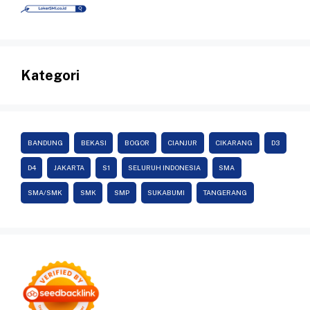
Kategori
BANDUNG
BEKASI
BOGOR
CIANJUR
CIKARANG
D3
D4
JAKARTA
S1
SELURUH INDONESIA
SMA
SMA/SMK
SMK
SMP
SUKABUMI
TANGERANG