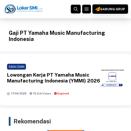
Langsung
MENU
ke
GABUNG GRUP
isi
Gaji PT Yamaha Music Manufacturing
Indonesia
SMA/SMK
Lowongan Kerja PT Yamaha Music
Manufacturing Indonesia (YMMI) 2026
·
·
17/04/2026
15,2rb Views
Expired
Rekomendasi