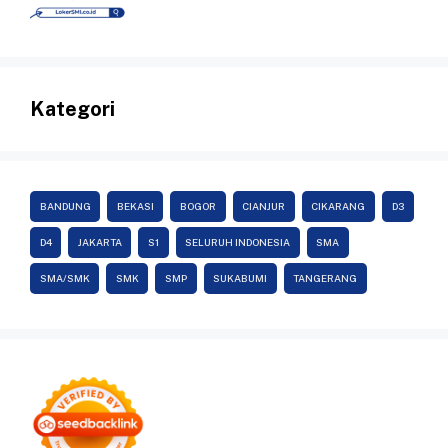
Kategori
BANDUNG
BEKASI
BOGOR
CIANJUR
CIKARANG
D3
D4
JAKARTA
S1
SELURUH INDONESIA
SMA
SMA/SMK
SMK
SMP
SUKABUMI
TANGERANG