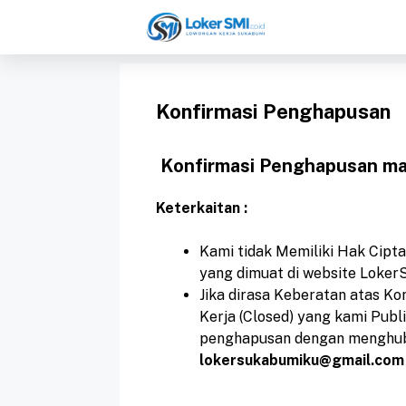
Langsung
ke
isi
Konfirmasi Penghapusan
Konfirmasi Penghapusan mat
Keterkaitan :
Kami tidak Memiliki Hak Cipt
yang dimuat di website LokerS
Jika dirasa Keberatan atas Ko
Kerja (Closed) yang kami Publ
penghapusan dengan menghubun
lokersukabumiku@gmail.com