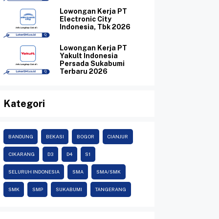
Lowongan Kerja PT
Electronic City
Indonesia, Tbk 2026
Lowongan Kerja PT
Yakult Indonesia
Persada Sukabumi
Terbaru 2026
Kategori
BANDUNG
BEKASI
BOGOR
CIANJUR
CIKARANG
D3
D4
S1
SELURUH INDONESIA
SMA
SMA/SMK
SMK
SMP
SUKABUMI
TANGERANG