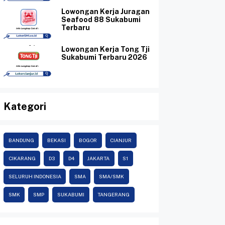
Lowongan Kerja Juragan
Seafood 88 Sukabumi
Terbaru
Lowongan Kerja Tong Tji
Sukabumi Terbaru 2026
Kategori
BANDUNG
BEKASI
BOGOR
CIANJUR
CIKARANG
D3
D4
JAKARTA
S1
SELURUH INDONESIA
SMA
SMA/SMK
SMK
SMP
SUKABUMI
TANGERANG