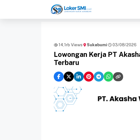
Langsung
ke
isi
14,1rb Views
·
Sukabumi
·
03/08/2026
Lowongan Kerja PT Akasha
Terbaru