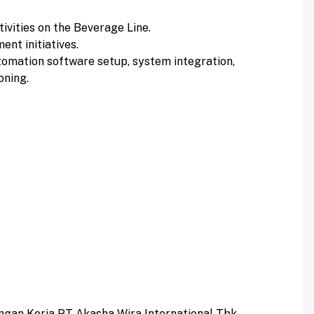
ivities on the Beverage Line.
nt initiatives.
utomation software setup, system integration,
oning.
gan Kerja PT Akasha Wira International Tbk