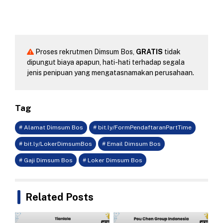
Proses rekrutmen Dimsum Bos,
GRATIS
tidak
dipungut biaya apapun, hati-hati terhadap segala
jenis penipuan yang mengatasnamakan perusahaan.
Tag
# Alamat Dimsum Bos
# bit.ly/FormPendaftaranPartTime
# bit.ly/LokerDimsumBos
# Email Dimsum Bos
# Gaji Dimsum Bos
# Loker Dimsum Bos
Related Posts