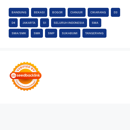
BANDUNG
BEKASI
BOGOR
CIANJUR
CIKARANG
D3
D4
JAKARTA
S1
SELURUH INDONESIA
SMA
SMA/SMK
SMK
SMP
SUKABUMI
TANGERANG