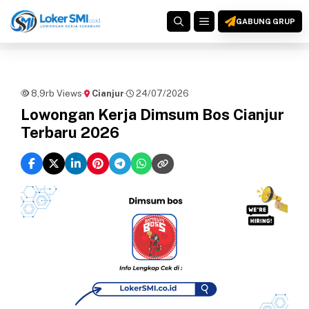
Langsung
MENU
ke
GABUNG GRUP
isi
8,9rb Views
·
Cianjur
·
24/07/2026
Lowongan Kerja Dimsum Bos Cianjur
Terbaru 2026