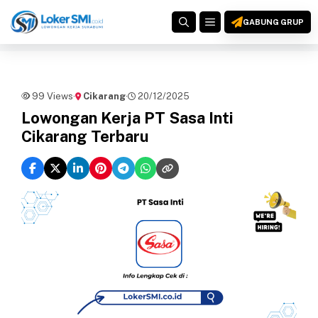
Langsung
MENU
ke
GABUNG GRUP
isi
99 Views
·
Cikarang
·
20/12/2025
Lowongan Kerja PT Sasa Inti
Cikarang Terbaru