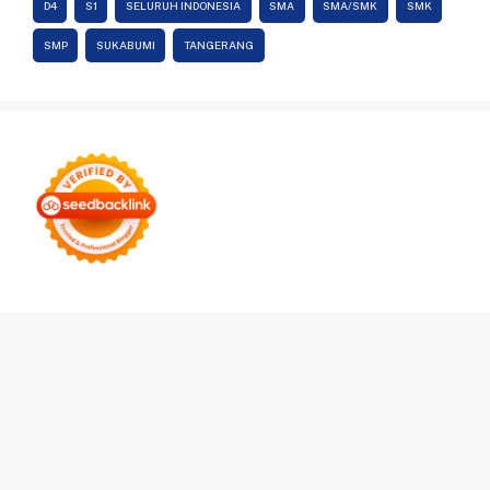
D4
S1
SELURUH INDONESIA
SMA
SMA/SMK
SMK
SMP
SUKABUMI
TANGERANG