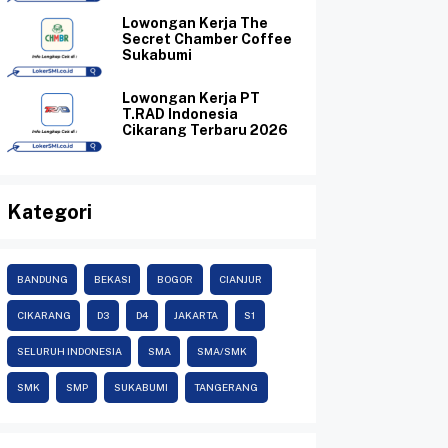
Lowongan Kerja The
Secret Chamber Coffee
Sukabumi
Lowongan Kerja PT
T.RAD Indonesia
Cikarang Terbaru 2026
Kategori
BANDUNG
BEKASI
BOGOR
CIANJUR
CIKARANG
D3
D4
JAKARTA
S1
SELURUH INDONESIA
SMA
SMA/SMK
SMK
SMP
SUKABUMI
TANGERANG