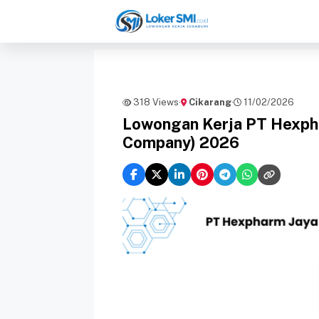
Langsung
ke
isi
318 Views
·
Cikarang
·
11/02/2026
Lowongan Kerja PT Hexpha
Company) 2026