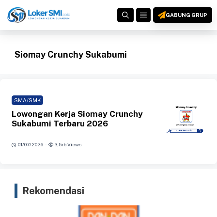
Langsung
MENU
ke
GABUNG GRUP
isi
Siomay Crunchy Sukabumi
SMA/SMK
Lowongan Kerja Siomay Crunchy
Sukabumi Terbaru 2026
·
01/07/2026
3,5rb Views
Rekomendasi