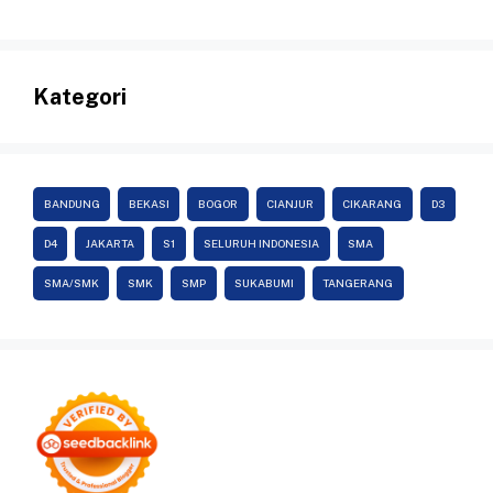
Kategori
BANDUNG
BEKASI
BOGOR
CIANJUR
CIKARANG
D3
D4
JAKARTA
S1
SELURUH INDONESIA
SMA
SMA/SMK
SMK
SMP
SUKABUMI
TANGERANG