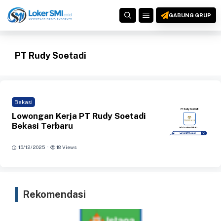
Langsung
MENU
ke
GABUNG GRUP
isi
PT Rudy Soetadi
Bekasi
Lowongan Kerja PT Rudy Soetadi
Bekasi Terbaru
·
15/12/2025
18 Views
Rekomendasi