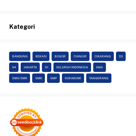
Kategori
BANDUNG
BEKASI
BOGOR
CIANJUR
CIKARANG
D3
D4
JAKARTA
S1
SELURUH INDONESIA
SMA
SMA/SMK
SMK
SMP
SUKABUMI
TANGERANG