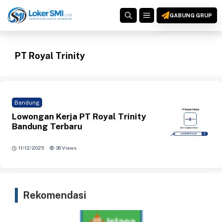
Langsung
MENU
ke
GABUNG GRUP
isi
PT Royal Trinity
Bandung
Lowongan Kerja PT Royal Trinity
Bandung Terbaru
·
11/12/2025
36 Views
Rekomendasi