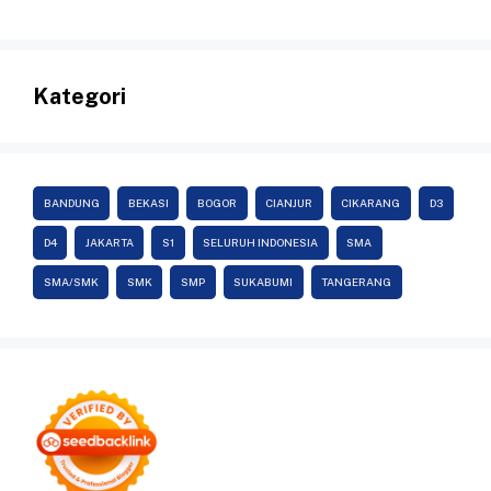
Kategori
BANDUNG
BEKASI
BOGOR
CIANJUR
CIKARANG
D3
D4
JAKARTA
S1
SELURUH INDONESIA
SMA
SMA/SMK
SMK
SMP
SUKABUMI
TANGERANG