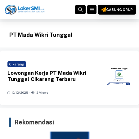
Langsung
MENU
ke
GABUNG GRUP
isi
PT Mada Wikri Tunggal
Cikarang
Lowongan Kerja PT Mada Wikri
Tunggal Cikarang Terbaru
·
10/12/2025
12 Views
Rekomendasi