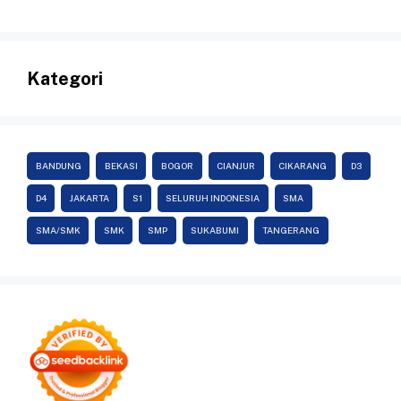
Kategori
BANDUNG
BEKASI
BOGOR
CIANJUR
CIKARANG
D3
D4
JAKARTA
S1
SELURUH INDONESIA
SMA
SMA/SMK
SMK
SMP
SUKABUMI
TANGERANG