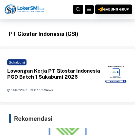
Langsung
MENU
ke
GABUNG GRUP
isi
PT Glostar Indonesia (GSI)
Sukabumi
Lowongan Kerja PT Glostar Indonesia
PGD Batch 1 Sukabumi 2026
·
14/07/2026
27,5rb Views
Rekomendasi