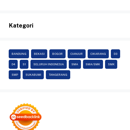
Kategori
BANDUNG
BEKASI
BOGOR
CIANJUR
CIKARANG
D3
D4
S1
SELURUH INDONESIA
SMA
SMA/SMK
SMK
SMP
SUKABUMI
TANGERANG