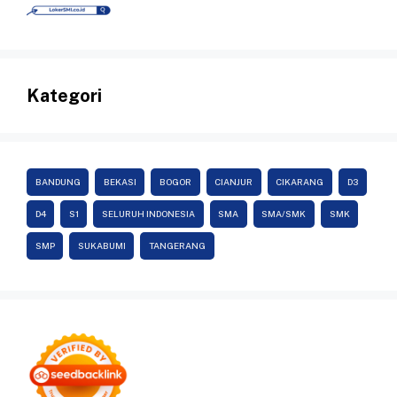
Kategori
BANDUNG
BEKASI
BOGOR
CIANJUR
CIKARANG
D3
D4
S1
SELURUH INDONESIA
SMA
SMA/SMK
SMK
SMP
SUKABUMI
TANGERANG