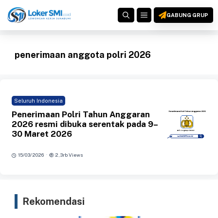
Langsung
MENU
ke
GABUNG GRUP
isi
penerimaan anggota polri 2026
Seluruh Indonesia
Penerimaan Polri Tahun Anggaran
2026 resmi dibuka serentak pada 9–
30 Maret 2026
·
15/03/2026
2,3rb Views
Rekomendasi