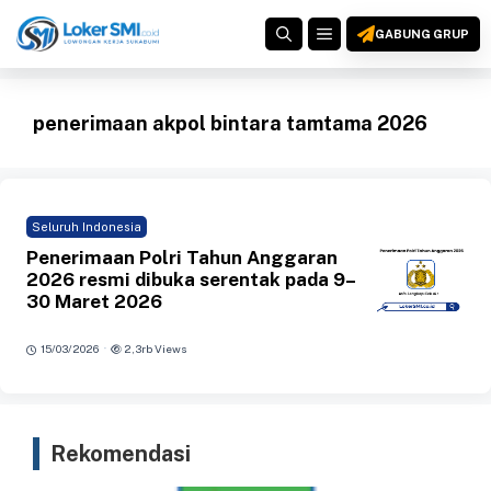
Langsung
MENU
ke
GABUNG GRUP
isi
penerimaan akpol bintara tamtama 2026
Seluruh Indonesia
Penerimaan Polri Tahun Anggaran
2026 resmi dibuka serentak pada 9–
30 Maret 2026
·
15/03/2026
2,3rb Views
Rekomendasi