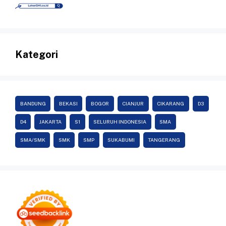
Kategori
BANDUNG
BEKASI
BOGOR
CIANJUR
CIKARANG
D3
D4
JAKARTA
S1
SELURUH INDONESIA
SMA
SMA/SMK
SMK
SMP
SUKABUMI
TANGERANG