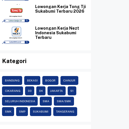
Lowongan Kerja Tong Tji
Sukabumi Terbaru 2026
Lowongan Kerja Nezt
Indonesia Sukabumi
Terbaru
Kategori
BANDUNG
BEKASI
BOGOR
CIANJUR
CIKARANG
D3
D4
JAKARTA
S1
SELURUH INDONESIA
SMA
SMA/SMK
SMK
SMP
SUKABUMI
TANGERANG