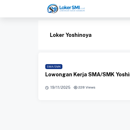
Langsung
ke
isi
Loker Yoshinoya
SMA/SMK
Lowongan Kerja SMA/SMK Yoshi
19/11/2025
·
228 Views