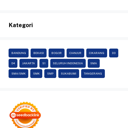
Kategori
BANDUNG
BEKASI
BOGOR
CIANJUR
CIKARANG
D3
D4
JAKARTA
S1
SELURUH INDONESIA
SMA
SMA/SMK
SMK
SMP
SUKABUMI
TANGERANG