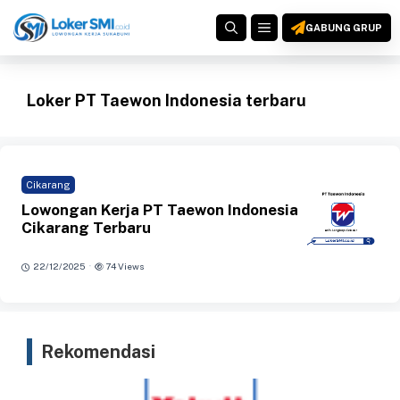
Langsung
MENU
ke
GABUNG GRUP
isi
Loker PT Taewon Indonesia terbaru
Cikarang
Lowongan Kerja PT Taewon Indonesia
Cikarang Terbaru
·
22/12/2025
74 Views
Rekomendasi