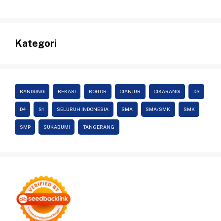
Kategori
BANDUNG
BEKASI
BOGOR
CIANJUR
CIKARANG
D3
D4
S1
SELURUH INDONESIA
SMA
SMA/SMK
SMK
SMP
SUKABUMI
TANGERANG