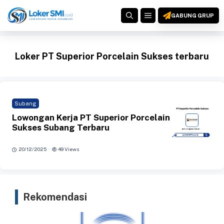
Langsung
MENU
ke
GABUNG GRUP
isi
Loker PT Superior Porcelain Sukses terbaru
Subang
Lowongan Kerja PT Superior Porcelain
Sukses Subang Terbaru
·
20/12/2025
49 Views
Rekomendasi