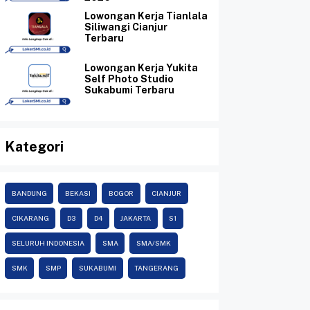
Lowongan Kerja Tianlala
Siliwangi Cianjur
Terbaru
Lowongan Kerja Yukita
Self Photo Studio
Sukabumi Terbaru
Kategori
BANDUNG
BEKASI
BOGOR
CIANJUR
CIKARANG
D3
D4
JAKARTA
S1
SELURUH INDONESIA
SMA
SMA/SMK
SMK
SMP
SUKABUMI
TANGERANG