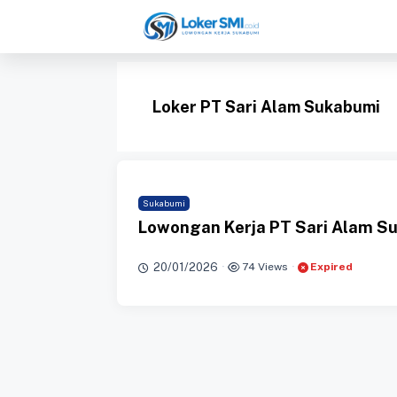
Langsung
ke
isi
Loker PT Sari Alam Sukabumi
Sukabumi
Lowongan Kerja PT Sari Alam S
20/01/2026
·
74 Views
·
Expired