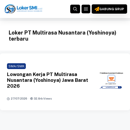
Langsung
MENU
ke
GABUNG GRUP
isi
Loker PT Multirasa Nusantara (Yoshinoya)
terbaru
SMA/SMK
Lowongan Kerja PT Multirasa
Nusantara (Yoshinoya) Jawa Barat
2026
·
27/07/2026
32,6rb Views