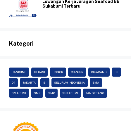
Lowongan Kerja Juragan Seafood 88
Sukabumi Terbaru
Kategori
BANDUNG
BEKASI
BOGOR
CIANJUR
CIKARANG
D3
D4
JAKARTA
S1
SELURUH INDONESIA
SMA
SMA/SMK
SMK
SMP
SUKABUMI
TANGERANG