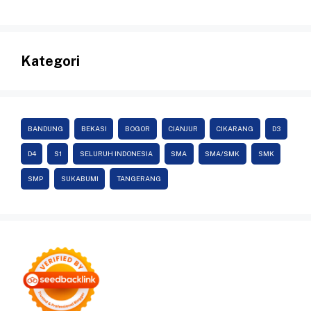
Kategori
BANDUNG
BEKASI
BOGOR
CIANJUR
CIKARANG
D3
D4
S1
SELURUH INDONESIA
SMA
SMA/SMK
SMK
SMP
SUKABUMI
TANGERANG