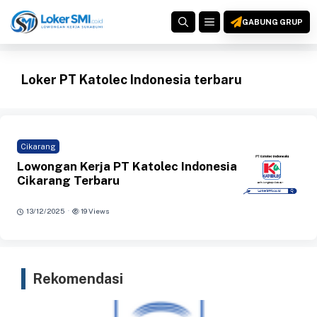
Langsung
MENU
ke
GABUNG GRUP
isi
Loker PT Katolec Indonesia terbaru
Cikarang
Lowongan Kerja PT Katolec Indonesia
Cikarang Terbaru
·
13/12/2025
19 Views
Rekomendasi