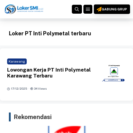
Langsung
MENU
ke
GABUNG GRUP
isi
Loker PT Inti Polymetal terbaru
Karawang
Lowongan Kerja PT Inti Polymetal
Karawang Terbaru
·
17/12/2025
34 Views
Rekomendasi