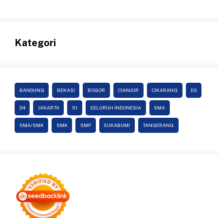
Kategori
BANDUNG
BEKASI
BOGOR
CIANJUR
CIKARANG
D3
D4
JAKARTA
S1
SELURUH INDONESIA
SMA
SMA/SMK
SMK
SMP
SUKABUMI
TANGERANG