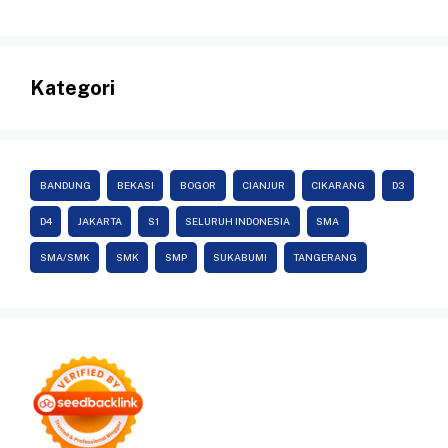
Kategori
BANDUNG
BEKASI
BOGOR
CIANJUR
CIKARANG
D3
D4
JAKARTA
S1
SELURUH INDONESIA
SMA
SMA/SMK
SMK
SMP
SUKABUMI
TANGERANG