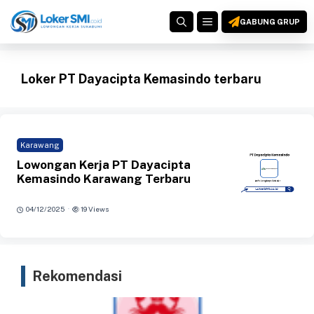
Langsung
MENU
ke
GABUNG GRUP
isi
Loker PT Dayacipta Kemasindo terbaru
Karawang
Lowongan Kerja PT Dayacipta
Kemasindo Karawang Terbaru
·
04/12/2025
19 Views
Rekomendasi