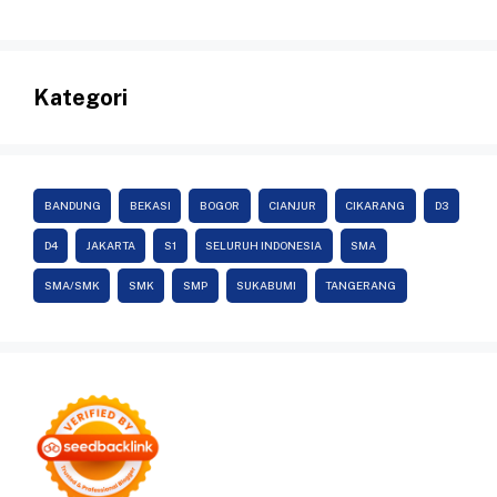
Kategori
BANDUNG
BEKASI
BOGOR
CIANJUR
CIKARANG
D3
D4
JAKARTA
S1
SELURUH INDONESIA
SMA
SMA/SMK
SMK
SMP
SUKABUMI
TANGERANG