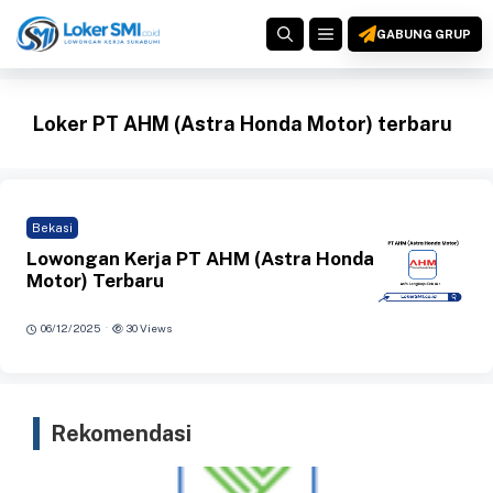
Langsung
MENU
ke
GABUNG GRUP
isi
Loker PT AHM (Astra Honda Motor) terbaru
Bekasi
Lowongan Kerja PT AHM (Astra Honda
Motor) Terbaru
·
06/12/2025
30 Views
Rekomendasi