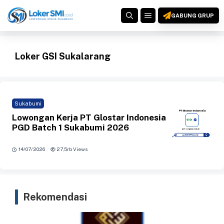
Langsung
MENU
ke
GABUNG GRUP
isi
Loker GSI Sukalarang
Sukabumi
Lowongan Kerja PT Glostar Indonesia
PGD Batch 1 Sukabumi 2026
·
14/07/2026
27,5rb Views
Rekomendasi