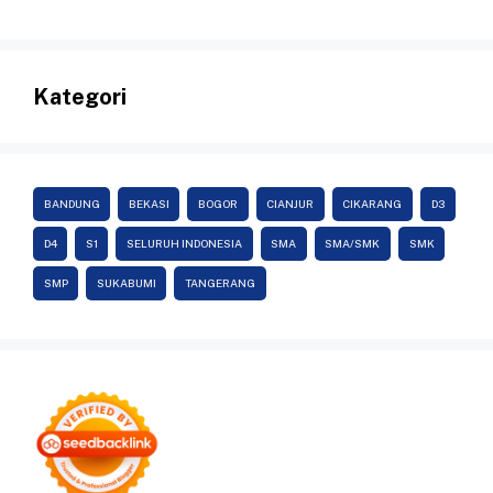
Kategori
BANDUNG
BEKASI
BOGOR
CIANJUR
CIKARANG
D3
D4
S1
SELURUH INDONESIA
SMA
SMA/SMK
SMK
SMP
SUKABUMI
TANGERANG