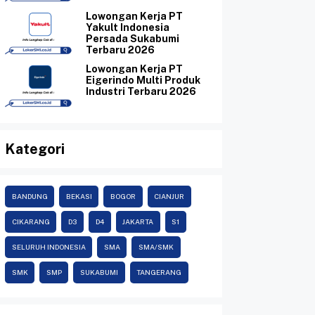
Lowongan Kerja PT
Yakult Indonesia
Persada Sukabumi
Terbaru 2026
Lowongan Kerja PT
Eigerindo Multi Produk
Industri Terbaru 2026
Kategori
BANDUNG
BEKASI
BOGOR
CIANJUR
CIKARANG
D3
D4
JAKARTA
S1
SELURUH INDONESIA
SMA
SMA/SMK
SMK
SMP
SUKABUMI
TANGERANG