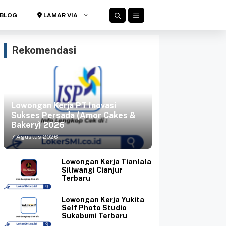
BLOG
LAMAR VIA
Rekomendasi
Lowongan Kerja PT Inovasi
Sukses Persada (Amor Cakes &
Bakery) 2026
7 Agustus 2026
Lowongan Kerja Tianlala
Siliwangi Cianjur
Terbaru
Lowongan Kerja Yukita
Self Photo Studio
Sukabumi Terbaru