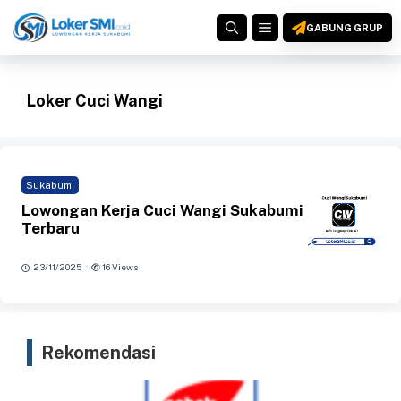
Langsung
MENU
ke
GABUNG GRUP
isi
Loker Cuci Wangi
Sukabumi
Lowongan Kerja Cuci Wangi Sukabumi
Terbaru
·
23/11/2025
16 Views
Rekomendasi