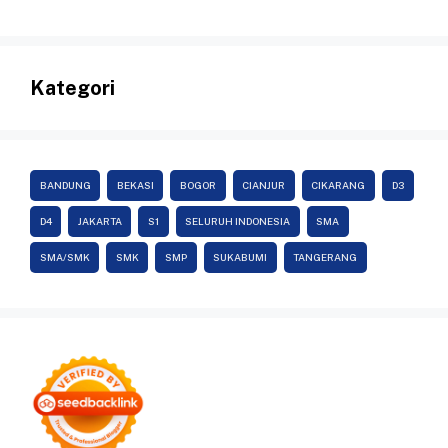
Kategori
BANDUNG
BEKASI
BOGOR
CIANJUR
CIKARANG
D3
D4
JAKARTA
S1
SELURUH INDONESIA
SMA
SMA/SMK
SMK
SMP
SUKABUMI
TANGERANG