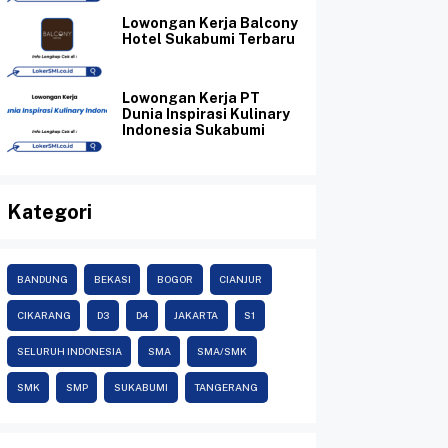
Lowongan Kerja Balcony
Hotel Sukabumi Terbaru
Lowongan Kerja PT
Dunia Inspirasi Kulinary
Indonesia Sukabumi
Kategori
BANDUNG
BEKASI
BOGOR
CIANJUR
CIKARANG
D3
D4
JAKARTA
S1
SELURUH INDONESIA
SMA
SMA/SMK
SMK
SMP
SUKABUMI
TANGERANG