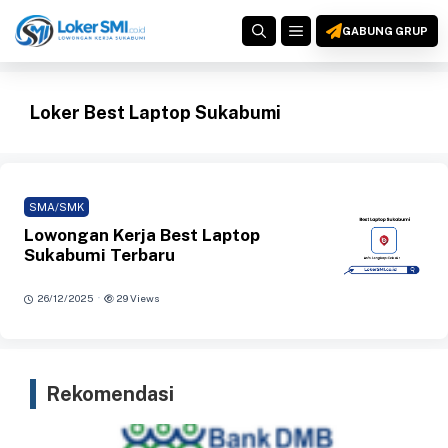
Langsung
MENU
ke
GABUNG GRUP
isi
Loker Best Laptop Sukabumi
SMA/SMK
Lowongan Kerja Best Laptop
Sukabumi Terbaru
·
26/12/2025
29 Views
Rekomendasi