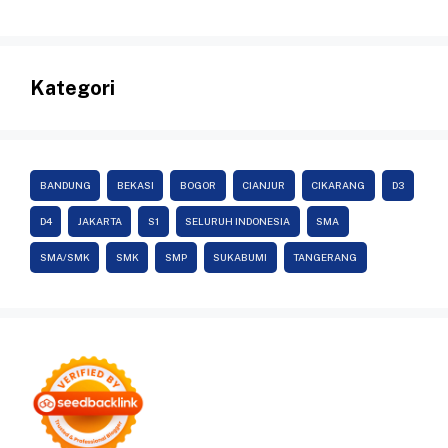
Kategori
BANDUNG
BEKASI
BOGOR
CIANJUR
CIKARANG
D3
D4
JAKARTA
S1
SELURUH INDONESIA
SMA
SMA/SMK
SMK
SMP
SUKABUMI
TANGERANG