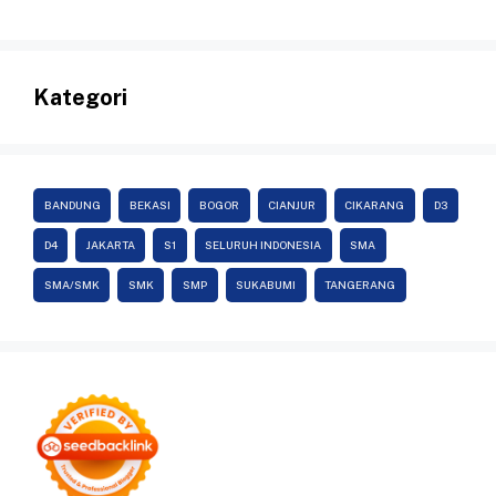
Kategori
BANDUNG
BEKASI
BOGOR
CIANJUR
CIKARANG
D3
D4
JAKARTA
S1
SELURUH INDONESIA
SMA
SMA/SMK
SMK
SMP
SUKABUMI
TANGERANG