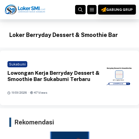
Langsung
MENU
ke
GABUNG GRUP
isi
Loker Berryday Dessert & Smoothie Bar
Sukabumi
Lowongan Kerja Berryday Dessert &
Smoothie Bar Sukabumi Terbaru
·
11/01/2026
47 Views
Rekomendasi