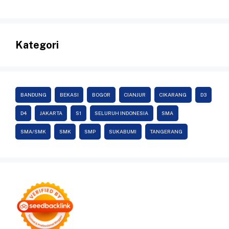
Kategori
BANDUNG
BEKASI
BOGOR
CIANJUR
CIKARANG
D3
D4
JAKARTA
S1
SELURUH INDONESIA
SMA
SMA/SMK
SMK
SMP
SUKABUMI
TANGERANG