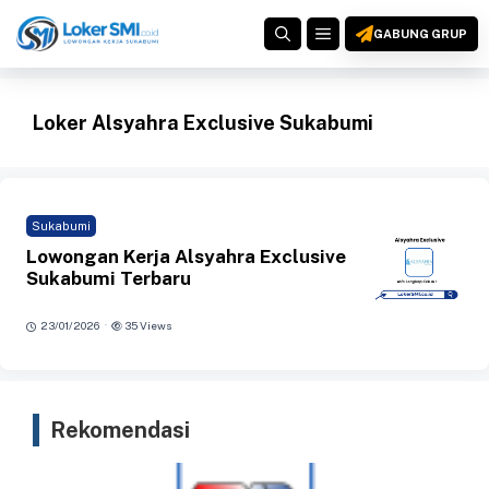
Langsung
MENU
ke
GABUNG GRUP
isi
Loker Alsyahra Exclusive Sukabumi
Sukabumi
Lowongan Kerja Alsyahra Exclusive
Sukabumi Terbaru
·
23/01/2026
35 Views
Rekomendasi