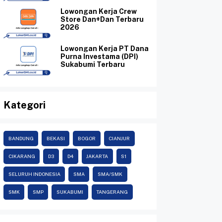
Lowongan Kerja Crew
Store Dan+Dan Terbaru
2026
Lowongan Kerja PT Dana
Purna Investama (DPI)
Sukabumi Terbaru
Kategori
BANDUNG
BEKASI
BOGOR
CIANJUR
CIKARANG
D3
D4
JAKARTA
S1
SELURUH INDONESIA
SMA
SMA/SMK
SMK
SMP
SUKABUMI
TANGERANG