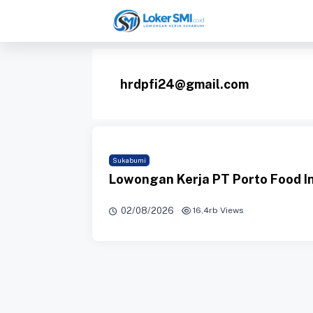
Langsung
ke
isi
hrdpfi24@gmail.com
Sukabumi
Lowongan Kerja PT Porto Food 
02/08/2026
·
16,4rb Views