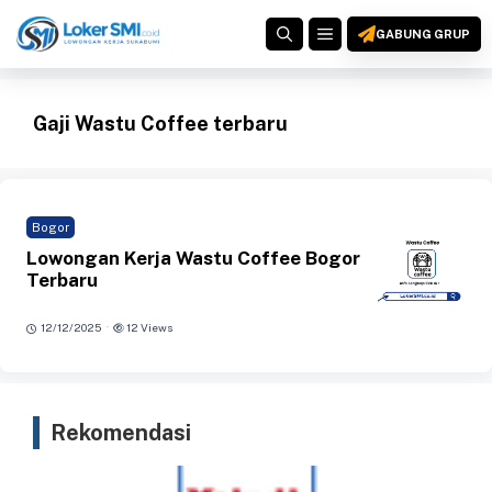
Langsung
MENU
ke
GABUNG GRUP
isi
Gaji Wastu Coffee terbaru
Bogor
Lowongan Kerja Wastu Coffee Bogor
Terbaru
·
12/12/2025
12 Views
Rekomendasi