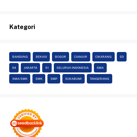
Kategori
BANDUNG
BEKASI
BOGOR
CIANJUR
CIKARANG
D3
D4
JAKARTA
S1
SELURUH INDONESIA
SMA
SMA/SMK
SMK
SMP
SUKABUMI
TANGERANG