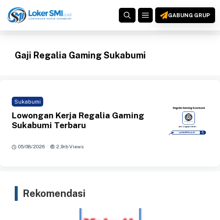
Langsung
MENU
ke
GABUNG GRUP
isi
Gaji Regalia Gaming Sukabumi
Sukabumi
Lowongan Kerja Regalia Gaming
Sukabumi Terbaru
·
05/08/2026
2,9rb Views
Rekomendasi