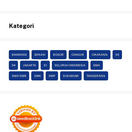
Kategori
BANDUNG
BEKASI
BOGOR
CIANJUR
CIKARANG
D3
D4
JAKARTA
S1
SELURUH INDONESIA
SMA
SMA/SMK
SMK
SMP
SUKABUMI
TANGERANG