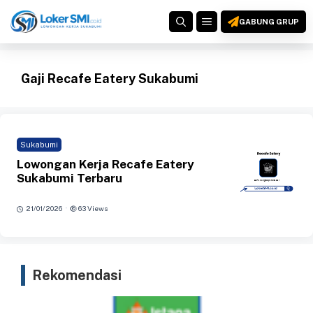
Langsung
MENU
ke
GABUNG GRUP
isi
Gaji Recafe Eatery Sukabumi
Sukabumi
Lowongan Kerja Recafe Eatery
Sukabumi Terbaru
·
21/01/2026
63 Views
Rekomendasi