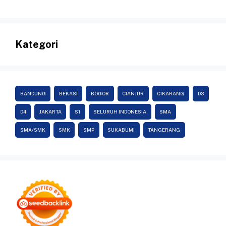
Kategori
BANDUNG
BEKASI
BOGOR
CIANJUR
CIKARANG
D3
D4
JAKARTA
S1
SELURUH INDONESIA
SMA
SMA/SMK
SMK
SMP
SUKABUMI
TANGERANG