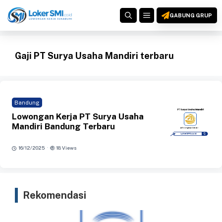
Langsung
MENU
ke
GABUNG GRUP
isi
Gaji PT Surya Usaha Mandiri terbaru
Bandung
Lowongan Kerja PT Surya Usaha
Mandiri Bandung Terbaru
·
16/12/2025
18 Views
Rekomendasi