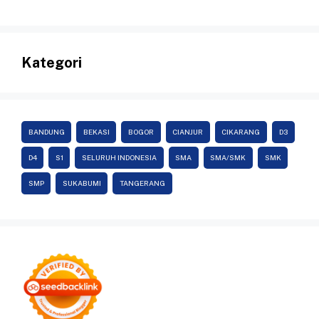
Kategori
BANDUNG
BEKASI
BOGOR
CIANJUR
CIKARANG
D3
D4
S1
SELURUH INDONESIA
SMA
SMA/SMK
SMK
SMP
SUKABUMI
TANGERANG