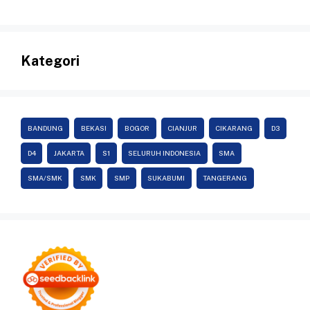
Kategori
BANDUNG
BEKASI
BOGOR
CIANJUR
CIKARANG
D3
D4
JAKARTA
S1
SELURUH INDONESIA
SMA
SMA/SMK
SMK
SMP
SUKABUMI
TANGERANG