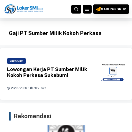
Langsung
MENU
ke
GABUNG GRUP
isi
Gaji PT Sumber Milik Kokoh Perkasa
Sukabumi
Lowongan Kerja PT Sumber Milik
Kokoh Perkasa Sukabumi
·
28/01/2026
50 Views
Rekomendasi