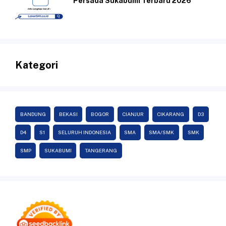
Persada Sukabumi Terbaru 2026
Kategori
BANDUNG
BEKASI
BOGOR
CIANJUR
CIKARANG
D3
D4
S1
SELURUH INDONESIA
SMA
SMA/SMK
SMK
SMP
SUKABUMI
TANGERANG