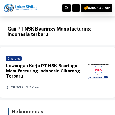
Langsung
MENU
ke
GABUNG GRUP
isi
Gaji PT NSK Bearings Manufacturing
Indonesia terbaru
Cikarang
Lowongan Kerja PT NSK Bearings
Manufacturing Indonesia Cikarang
Terbaru
·
16/12/2024
10 Views
Rekomendasi