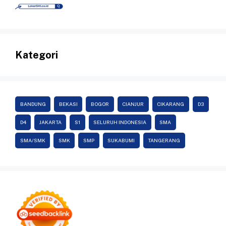
Kategori
BANDUNG
BEKASI
BOGOR
CIANJUR
CIKARANG
D3
D4
JAKARTA
S1
SELURUH INDONESIA
SMA
SMA/SMK
SMK
SMP
SUKABUMI
TANGERANG