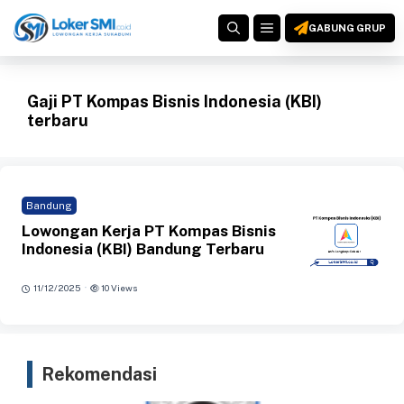
Langsung
MENU
ke
GABUNG GRUP
isi
Gaji PT Kompas Bisnis Indonesia (KBI)
terbaru
Bandung
Lowongan Kerja PT Kompas Bisnis
Indonesia (KBI) Bandung Terbaru
·
11/12/2025
10 Views
Rekomendasi