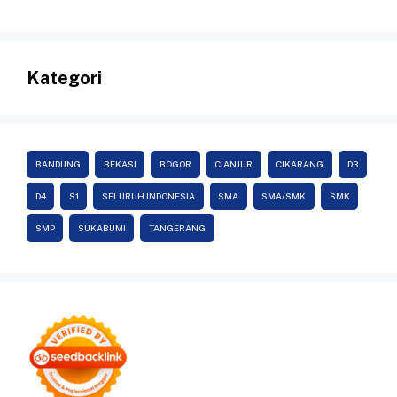
Kategori
BANDUNG
BEKASI
BOGOR
CIANJUR
CIKARANG
D3
D4
S1
SELURUH INDONESIA
SMA
SMA/SMK
SMK
SMP
SUKABUMI
TANGERANG