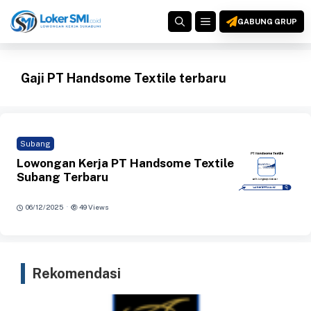
Langsung
MENU
ke
GABUNG GRUP
isi
Gaji PT Handsome Textile terbaru
Subang
Lowongan Kerja PT Handsome Textile
Subang Terbaru
·
06/12/2025
49 Views
Rekomendasi