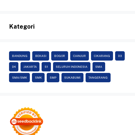
Kategori
BANDUNG
BEKASI
BOGOR
CIANJUR
CIKARANG
D3
D4
JAKARTA
S1
SELURUH INDONESIA
SMA
SMA/SMK
SMK
SMP
SUKABUMI
TANGERANG