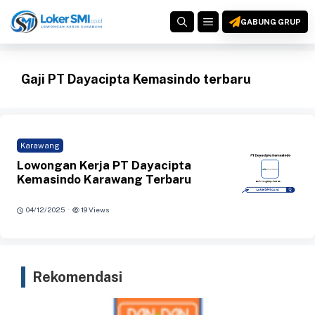
Langsung
MENU
ke
GABUNG GRUP
isi
Gaji PT Dayacipta Kemasindo terbaru
Karawang
Lowongan Kerja PT Dayacipta
Kemasindo Karawang Terbaru
·
04/12/2025
19 Views
Rekomendasi