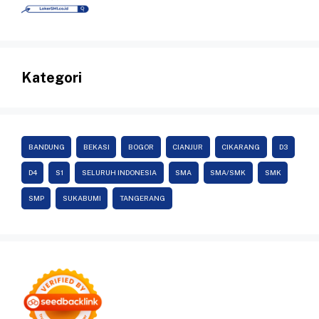
Kategori
BANDUNG
BEKASI
BOGOR
CIANJUR
CIKARANG
D3
D4
S1
SELURUH INDONESIA
SMA
SMA/SMK
SMK
SMP
SUKABUMI
TANGERANG