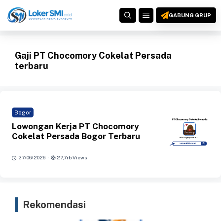
Langsung
MENU
ke
GABUNG GRUP
isi
Gaji PT Chocomory Cokelat Persada
terbaru
Bogor
Lowongan Kerja PT Chocomory
Cokelat Persada Bogor Terbaru
·
27/06/2026
27,7rb Views
Rekomendasi