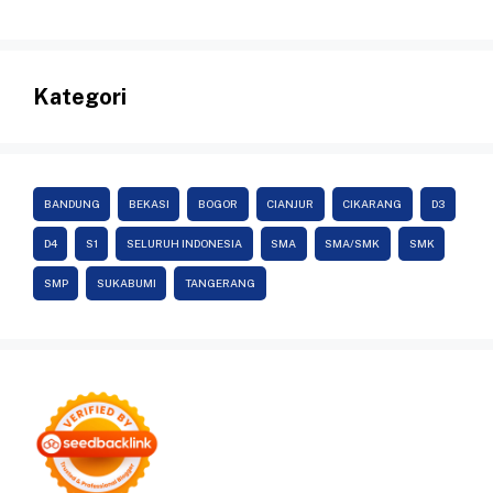
Kategori
BANDUNG
BEKASI
BOGOR
CIANJUR
CIKARANG
D3
D4
S1
SELURUH INDONESIA
SMA
SMA/SMK
SMK
SMP
SUKABUMI
TANGERANG