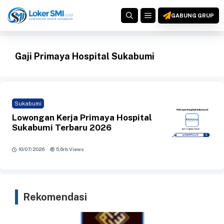
Langsung
MENU
ke
GABUNG GRUP
isi
Gaji Primaya Hospital Sukabumi
Sukabumi
Lowongan Kerja Primaya Hospital
Sukabumi Terbaru 2026
·
10/07/2026
5,6rb Views
Rekomendasi