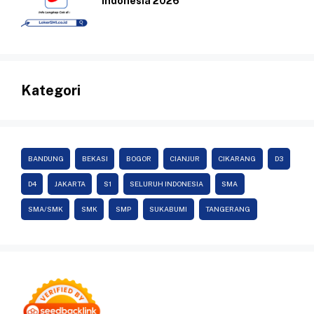
Indonesia 2026
Kategori
BANDUNG
BEKASI
BOGOR
CIANJUR
CIKARANG
D3
D4
JAKARTA
S1
SELURUH INDONESIA
SMA
SMA/SMK
SMK
SMP
SUKABUMI
TANGERANG