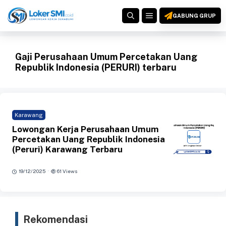
Langsung
MENU
ke
GABUNG GRUP
isi
Gaji Perusahaan Umum Percetakan Uang
Republik Indonesia (PERURI) terbaru
Karawang
Lowongan Kerja Perusahaan Umum
Percetakan Uang Republik Indonesia
(Peruri) Karawang Terbaru
·
19/12/2025
61 Views
Rekomendasi