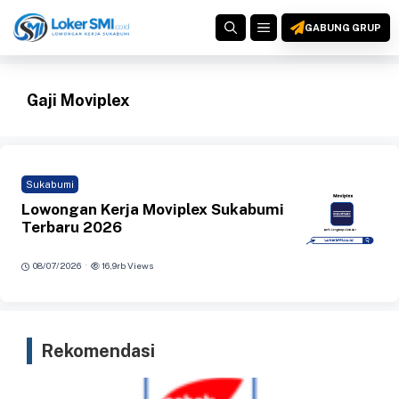
Langsung
MENU
ke
GABUNG GRUP
isi
Gaji Moviplex
Sukabumi
Lowongan Kerja Moviplex Sukabumi
Terbaru 2026
·
08/07/2026
16,9rb Views
Rekomendasi