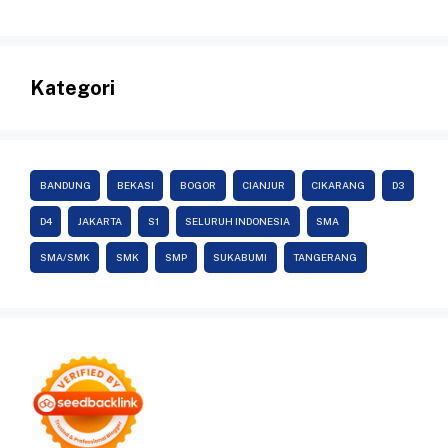
Kategori
BANDUNG
BEKASI
BOGOR
CIANJUR
CIKARANG
D3
D4
JAKARTA
S1
SELURUH INDONESIA
SMA
SMA/SMK
SMK
SMP
SUKABUMI
TANGERANG