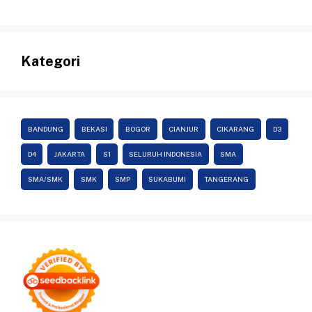
Kategori
BANDUNG
BEKASI
BOGOR
CIANJUR
CIKARANG
D3
D4
JAKARTA
S1
SELURUH INDONESIA
SMA
SMA/SMK
SMK
SMP
SUKABUMI
TANGERANG