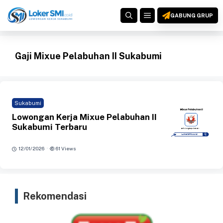
Langsung
MENU
ke
GABUNG GRUP
isi
Gaji Mixue Pelabuhan II Sukabumi
Sukabumi
Lowongan Kerja Mixue Pelabuhan II
Sukabumi Terbaru
·
12/01/2026
61 Views
Rekomendasi