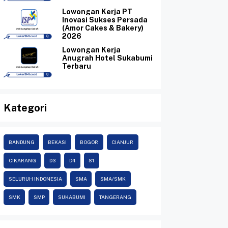
Lowongan Kerja PT
Inovasi Sukses Persada
(Amor Cakes & Bakery)
2026
Lowongan Kerja
Anugrah Hotel Sukabumi
Terbaru
Kategori
BANDUNG
BEKASI
BOGOR
CIANJUR
CIKARANG
D3
D4
S1
SELURUH INDONESIA
SMA
SMA/SMK
SMK
SMP
SUKABUMI
TANGERANG